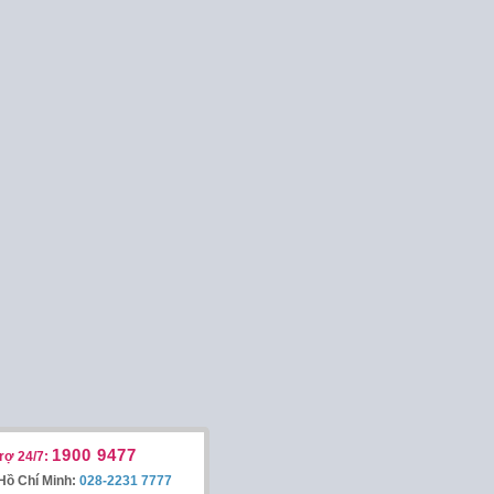
1900 9477
rợ 24/7:
Hồ Chí Minh:
028-2231 7777