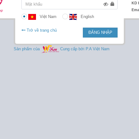
KD 
Ema
Việt Nam
English
Trở về trang chủ
ĐĂNG NHẬP
Sản phẩm của
Cung cấp bởi P.A Việt Nam