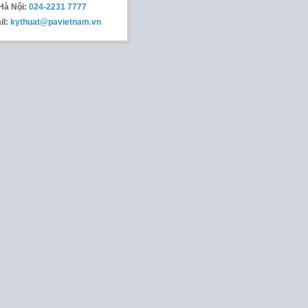
Hà Nội:
024-2231 7777
il:
kythuat@pavietnam.vn